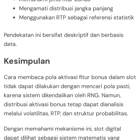
Mengamati distribusi jangka panjang
Menggunakan RTP sebagai referensi statistik
Pendekatan ini bersifat deskriptif dan berbasis
data.
Kesimpulan
Cara membaca pola aktivasi fitur bonus dalam slot
tidak dapat dilakukan dengan mencari pola pasti,
karena sistem dikendalikan oleh RNG. Namun,
distribusi aktivasi bonus tetap dapat dianalisis
melalui volatilitas, RTP, dan struktur probabilitas.
Dengan memahami mekanisme ini, slot digital
dapat dilihat sebagai sistem matematis yang