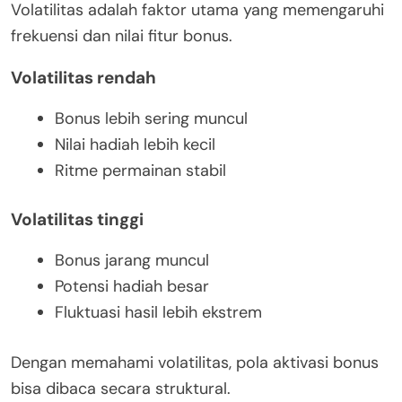
Volatilitas adalah faktor utama yang memengaruhi
frekuensi dan nilai fitur bonus.
Volatilitas rendah
Bonus lebih sering muncul
Nilai hadiah lebih kecil
Ritme permainan stabil
Volatilitas tinggi
Bonus jarang muncul
Potensi hadiah besar
Fluktuasi hasil lebih ekstrem
Dengan memahami volatilitas, pola aktivasi bonus
bisa dibaca secara struktural.