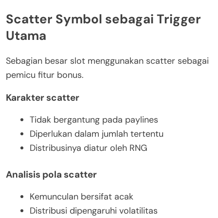
Scatter Symbol sebagai Trigger
Utama
Sebagian besar slot menggunakan scatter sebagai
pemicu fitur bonus.
Karakter scatter
Tidak bergantung pada paylines
Diperlukan dalam jumlah tertentu
Distribusinya diatur oleh RNG
Analisis pola scatter
Kemunculan bersifat acak
Distribusi dipengaruhi volatilitas