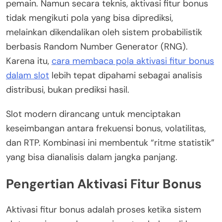
pemain. Namun secara teknis, aktivasi fitur bonus
tidak mengikuti pola yang bisa diprediksi,
melainkan dikendalikan oleh sistem probabilistik
berbasis Random Number Generator (RNG).
Karena itu,
cara membaca pola aktivasi fitur bonus
dalam slot
lebih tepat dipahami sebagai analisis
distribusi, bukan prediksi hasil.
Slot modern dirancang untuk menciptakan
keseimbangan antara frekuensi bonus, volatilitas,
dan RTP. Kombinasi ini membentuk “ritme statistik”
yang bisa dianalisis dalam jangka panjang.
Pengertian Aktivasi Fitur Bonus
Aktivasi fitur bonus adalah proses ketika sistem