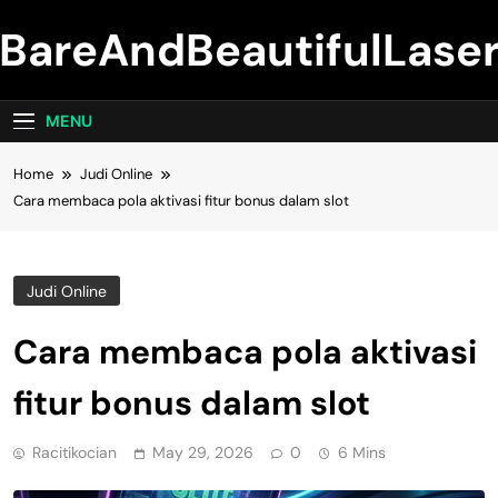
Skip
BareAndBeautifulLase
to
content
MENU
Home
Judi Online
Cara membaca pola aktivasi fitur bonus dalam slot
Judi Online
Cara membaca pola aktivasi
fitur bonus dalam slot
Racitikocian
May 29, 2026
0
6 Mins