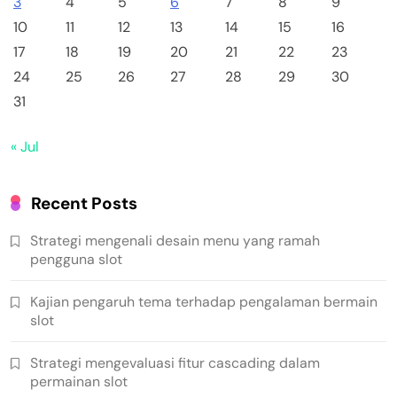
3
4
5
6
7
8
9
10
11
12
13
14
15
16
17
18
19
20
21
22
23
24
25
26
27
28
29
30
31
« Jul
Recent Posts
Strategi mengenali desain menu yang ramah
pengguna slot
Kajian pengaruh tema terhadap pengalaman bermain
slot
Strategi mengevaluasi fitur cascading dalam
permainan slot