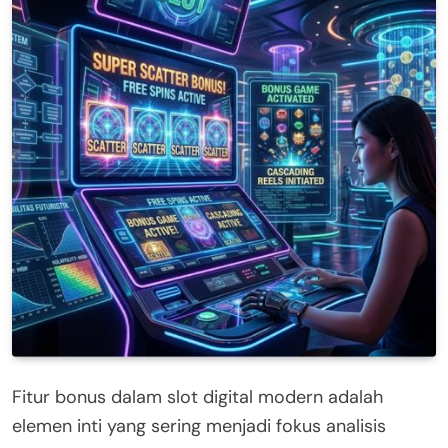
Fitur bonus dalam slot digital modern adalah
elemen inti yang sering menjadi fokus analisis