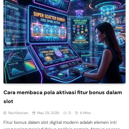
Cara membaca pola aktivasi fitur bonus dalam
slot
Racitikocian
May 29, 2026
0
6 Mins
Fitur bonus dalam slot digital modern adalah elemen inti