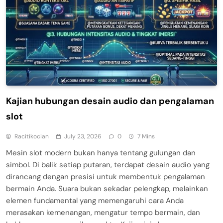
Kajian hubungan desain audio dan pengalaman
slot
Racitikocian
July 23, 2026
0
7 Mins
Mesin slot modern bukan hanya tentang gulungan dan
simbol. Di balik setiap putaran, terdapat desain audio yang
dirancang dengan presisi untuk membentuk pengalaman
bermain Anda. Suara bukan sekadar pelengkap, melainkan
elemen fundamental yang memengaruhi cara Anda
merasakan kemenangan, mengatur tempo bermain, dan