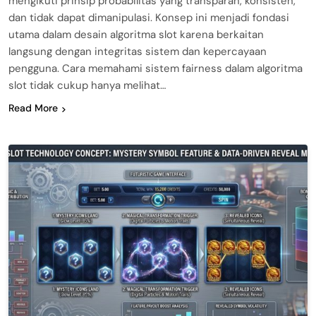
mengikuti prinsip probabilitas yang transparan, konsisten,
dan tidak dapat dimanipulasi. Konsep ini menjadi fondasi
utama dalam desain algoritma slot karena berkaitan
langsung dengan integritas sistem dan kepercayaan
pengguna. Cara memahami sistem fairness dalam algoritma
slot tidak cukup hanya melihat…
Read More