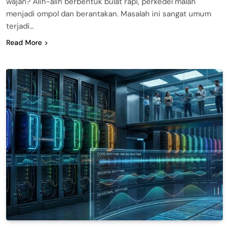
wajan? Alih-alih berbentuk bulat rapi, perkedel malah
menjadi ompol dan berantakan. Masalah ini sangat umum
terjadi…
Read More