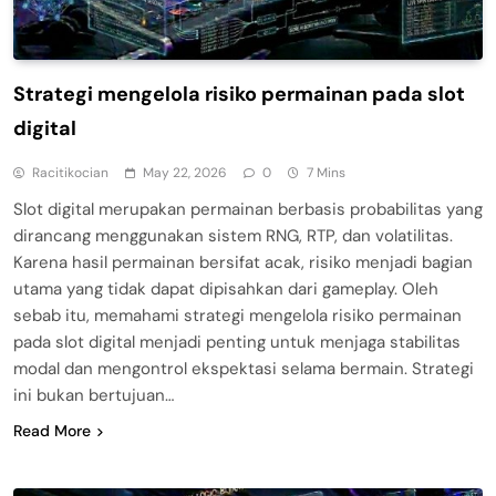
Strategi mengelola risiko permainan pada slot
digital
Racitikocian
May 22, 2026
0
7 Mins
Slot digital merupakan permainan berbasis probabilitas yang
dirancang menggunakan sistem RNG, RTP, dan volatilitas.
Karena hasil permainan bersifat acak, risiko menjadi bagian
utama yang tidak dapat dipisahkan dari gameplay. Oleh
sebab itu, memahami strategi mengelola risiko permainan
pada slot digital menjadi penting untuk menjaga stabilitas
modal dan mengontrol ekspektasi selama bermain. Strategi
ini bukan bertujuan…
Read More