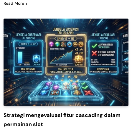
Read More
Strategi mengevaluasi fitur cascading dalam
permainan slot