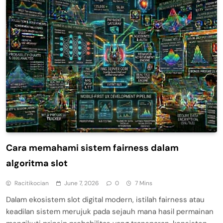
Cara memahami sistem fairness dalam
algoritma slot
Racitikocian
June 7, 2026
0
7 Mins
Dalam ekosistem slot digital modern, istilah fairness atau
keadilan sistem merujuk pada sejauh mana hasil permainan