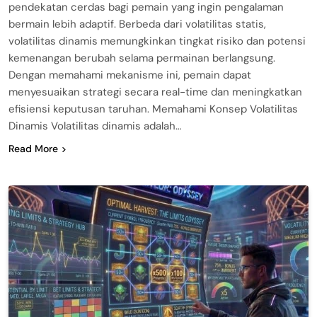
pendekatan cerdas bagi pemain yang ingin pengalaman
bermain lebih adaptif. Berbeda dari volatilitas statis,
volatilitas dinamis memungkinkan tingkat risiko dan potensi
kemenangan berubah selama permainan berlangsung.
Dengan memahami mekanisme ini, pemain dapat
menyesuaikan strategi secara real-time dan meningkatkan
efisiensi keputusan taruhan. Memahami Konsep Volatilitas
Dinamis Volatilitas dinamis adalah…
Read More