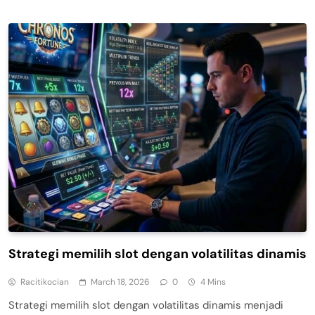
Strategi memilih slot dengan volatilitas dinamis
Racitikocian
March 18, 2026
0
4 Mins
Strategi memilih slot dengan volatilitas dinamis menjadi