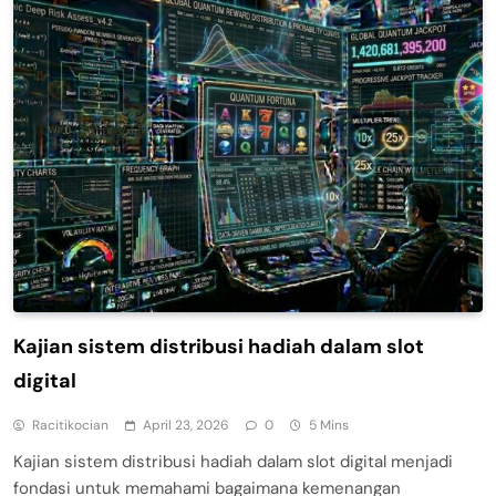
Kajian sistem distribusi hadiah dalam slot
digital
Racitikocian
April 23, 2026
0
5 Mins
Kajian sistem distribusi hadiah dalam slot digital menjadi
fondasi untuk memahami bagaimana kemenangan