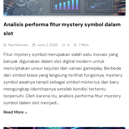
Analisis performa fitur mystery symbol dalam
slot
Racitikocian
June 2, 2026
0
7 Mins
Fitur mystery symbol merupakan salah satu inovasi yang
banyak digunakan dalam slot digital modern untuk
menciptakan unsur kejutan dan variasi gameplay. Berbeda
dari simbol biasa yang langsung terlihat fungsinya, mystery
symbol awalnya tampil sebagai simbol misterius dan baru
mengungkap identitasnya setelah kondisi tertentu
terpenuhi. Oleh karena itu, analisis performa fitur mystery
symbol dalam slot menjadi…
Read More