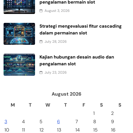
pengalaman bermain slot
August 3, 2026
Strategi mengevaluasi fitur cascading
dalam permainan slot
July 28, 2026
Kajian hubungan desain audio dan
pengalaman slot
July 23, 2026
August 2026
M
T
W
T
F
S
S
1
2
3
4
5
6
7
8
9
10
11
12
13
14
15
16