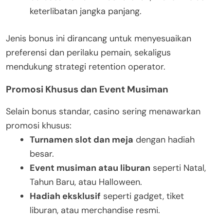
keterlibatan jangka panjang.
Jenis bonus ini dirancang untuk menyesuaikan
preferensi dan perilaku pemain, sekaligus
mendukung strategi retention operator.
Promosi Khusus dan Event Musiman
Selain bonus standar, casino sering menawarkan
promosi khusus:
Turnamen slot dan meja
dengan hadiah
besar.
Event musiman atau liburan
seperti Natal,
Tahun Baru, atau Halloween.
Hadiah eksklusif
seperti gadget, tiket
liburan, atau merchandise resmi.