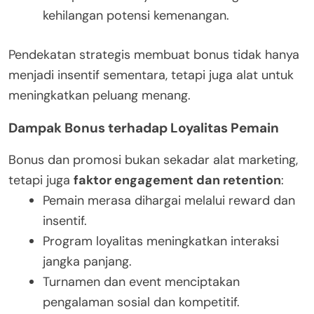
kehilangan potensi kemenangan.
Pendekatan strategis membuat bonus tidak hanya
menjadi insentif sementara, tetapi juga alat untuk
meningkatkan peluang menang.
Dampak Bonus terhadap Loyalitas Pemain
Bonus dan promosi bukan sekadar alat marketing,
tetapi juga
faktor engagement dan retention
:
Pemain merasa dihargai melalui reward dan
insentif.
Program loyalitas meningkatkan interaksi
jangka panjang.
Turnamen dan event menciptakan
pengalaman sosial dan kompetitif.