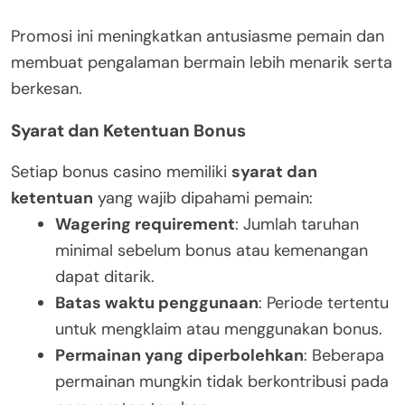
Promosi ini meningkatkan antusiasme pemain dan
membuat pengalaman bermain lebih menarik serta
berkesan.
Syarat dan Ketentuan Bonus
Setiap bonus casino memiliki
syarat dan
ketentuan
yang wajib dipahami pemain:
Wagering requirement
: Jumlah taruhan
minimal sebelum bonus atau kemenangan
dapat ditarik.
Batas waktu penggunaan
: Periode tertentu
untuk mengklaim atau menggunakan bonus.
Permainan yang diperbolehkan
: Beberapa
permainan mungkin tidak berkontribusi pada