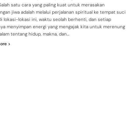
 Salah satu cara yang paling kuat untuk merasakan
ngan jiwa adalah melalui perjalanan spiritual ke tempat suci
i lokasi-lokasi ini, waktu seolah berhenti, dan setiap
ya menyimpan energi yang mengajak kita untuk merenung
dalam tentang hidup, makna, dan…
ore