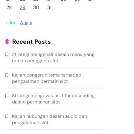
28
29
30
31
« Jun
Aug »
Recent Posts
Strategi mengenali desain menu yang
ramah pengguna slot
Kajian pengaruh tema terhadap
pengalaman bermain slot
Strategi mengevaluasi fitur cascading
dalam permainan slot
Kajian hubungan desain audio dan
pengalaman slot