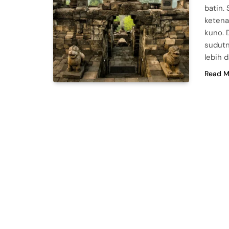
batin.
ketena
kuno. D
sudutn
lebih 
Read M