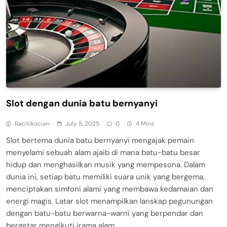
Slot dengan dunia batu bernyanyi
Racitikocian
July 8, 2025
0
4 Mins
Slot bertema dunia batu bernyanyi mengajak pemain
menyelami sebuah alam ajaib di mana batu-batu besar
hidup dan menghasilkan musik yang mempesona. Dalam
dunia ini, setiap batu memiliki suara unik yang bergema,
menciptakan simfoni alami yang membawa kedamaian dan
energi magis. Latar slot menampilkan lanskap pegunungan
dengan batu-batu berwarna-warni yang berpendar dan
bergetar mengikuti irama alam….