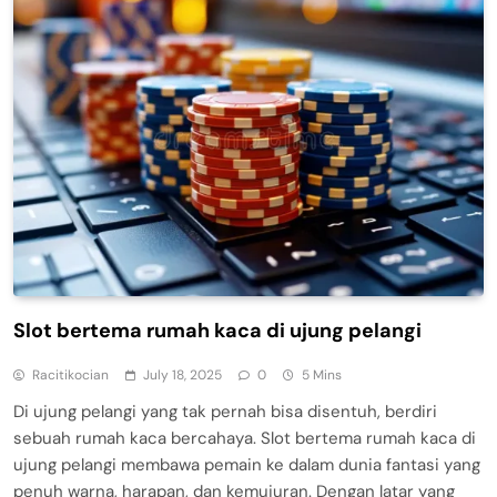
Slot bertema rumah kaca di ujung pelangi
Racitikocian
July 18, 2025
0
5 Mins
Di ujung pelangi yang tak pernah bisa disentuh, berdiri
sebuah rumah kaca bercahaya. Slot bertema rumah kaca di
ujung pelangi membawa pemain ke dalam dunia fantasi yang
penuh warna, harapan, dan kemujuran. Dengan latar yang