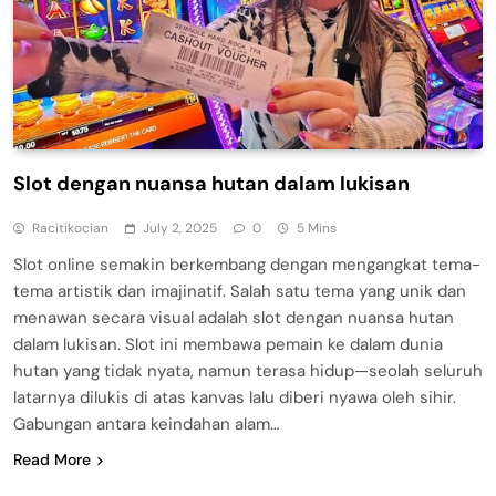
Slot dengan nuansa hutan dalam lukisan
Racitikocian
July 2, 2025
0
5 Mins
Slot online semakin berkembang dengan mengangkat tema-
tema artistik dan imajinatif. Salah satu tema yang unik dan
menawan secara visual adalah slot dengan nuansa hutan
dalam lukisan. Slot ini membawa pemain ke dalam dunia
hutan yang tidak nyata, namun terasa hidup—seolah seluruh
latarnya dilukis di atas kanvas lalu diberi nyawa oleh sihir.
Gabungan antara keindahan alam…
Read More