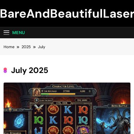
Skip
BareAndBeautifulLase
to
content
MENU
Home
2025
July
July 2025