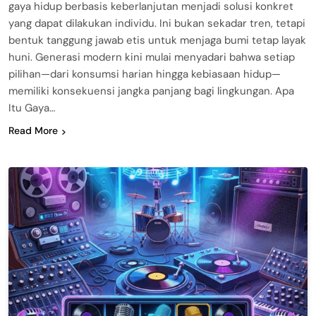
gaya hidup berbasis keberlanjutan menjadi solusi konkret
yang dapat dilakukan individu. Ini bukan sekadar tren, tetapi
bentuk tanggung jawab etis untuk menjaga bumi tetap layak
huni. Generasi modern kini mulai menyadari bahwa setiap
pilihan—dari konsumsi harian hingga kebiasaan hidup—
memiliki konsekuensi jangka panjang bagi lingkungan. Apa
Itu Gaya…
Read More