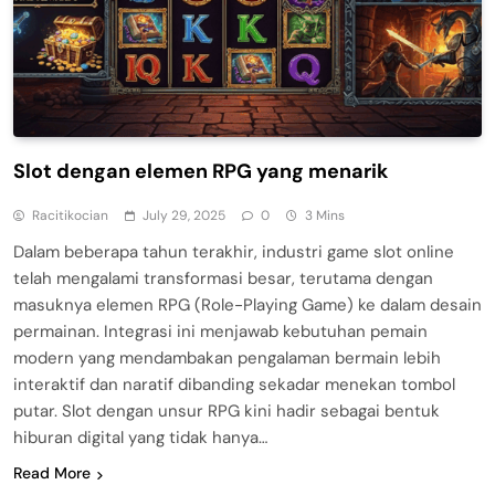
Slot dengan elemen RPG yang menarik
Racitikocian
July 29, 2025
0
3 Mins
Dalam beberapa tahun terakhir, industri game slot online
telah mengalami transformasi besar, terutama dengan
masuknya elemen RPG (Role-Playing Game) ke dalam desain
permainan. Integrasi ini menjawab kebutuhan pemain
modern yang mendambakan pengalaman bermain lebih
interaktif dan naratif dibanding sekadar menekan tombol
putar. Slot dengan unsur RPG kini hadir sebagai bentuk
hiburan digital yang tidak hanya…
Read More