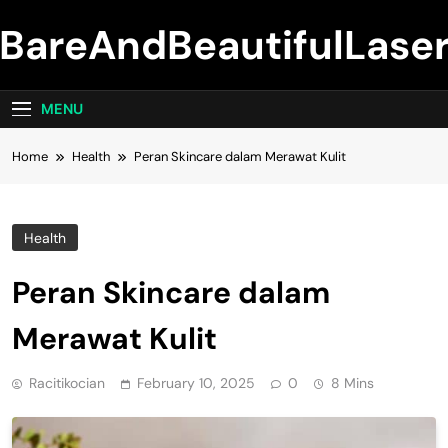
Skip
BareAndBeautifulLase
to
content
MENU
Home
Health
Peran Skincare dalam Merawat Kulit
Health
Peran Skincare dalam
Merawat Kulit
Racitikocian
February 10, 2025
0
8 Mins