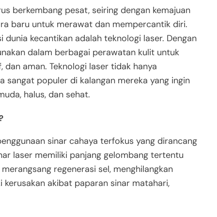
erus berkembang pesat, seiring dengan kemajuan
ra baru untuk merawat dan mempercantik diri.
i dunia kecantikan adalah teknologi laser. Dengan
unakan dalam berbagai perawatan kulit untuk
f, dan aman. Teknologi laser tidak hanya
a sangat populer di kalangan mereka yang ingin
uda, halus, dan sehat.
?
 penggunaan sinar cahaya terfokus yang dirancang
nar laser memiliki panjang gelombang tertentu
 merangsang regenerasi sel, menghilangkan
i kerusakan akibat paparan sinar matahari,