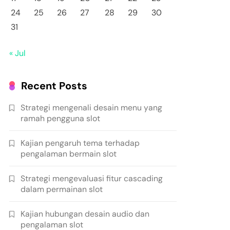
24
25
26
27
28
29
30
31
« Jul
Recent Posts
Strategi mengenali desain menu yang
ramah pengguna slot
Kajian pengaruh tema terhadap
pengalaman bermain slot
Strategi mengevaluasi fitur cascading
dalam permainan slot
Kajian hubungan desain audio dan
pengalaman slot