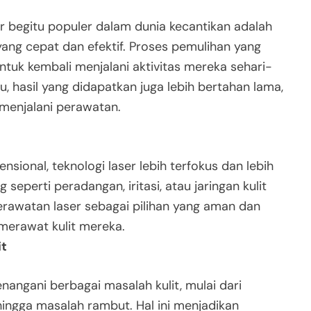
r begitu populer dalam dunia kecantikan adalah
g cepat dan efektif. Proses pemulihan yang
ntuk kembali menjalani aktivitas mereka sehari-
u, hasil yang didapatkan juga lebih bertahan lama,
menjalani perawatan.
onal, teknologi laser lebih terfokus dan lebih
g seperti peradangan, iritasi, atau jaringan kulit
perawatan laser sebagai pilihan yang aman dan
merawat kulit mereka.
it
nangani berbagai masalah kulit, mulai dari
hingga masalah rambut. Hal ini menjadikan