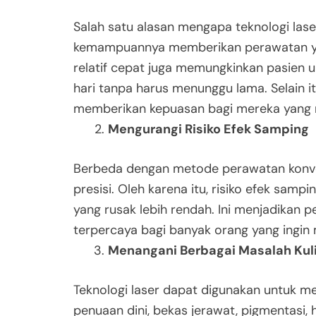
Salah satu alasan mengapa teknologi lase
kemampuannya memberikan perawatan yan
relatif cepat juga memungkinkan pasien u
hari tanpa harus menunggu lama. Selain it
memberikan kepuasan bagi mereka yang 
Mengurangi Risiko Efek Samping
Berbeda dengan metode perawatan konvensi
presisi. Oleh karena itu, risiko efek sampin
yang rusak lebih rendah. Ini menjadikan 
terpercaya bagi banyak orang yang ingin 
Menangani Berbagai Masalah Kul
Teknologi laser dapat digunakan untuk me
penuaan dini, bekas jerawat, pigmentasi, 