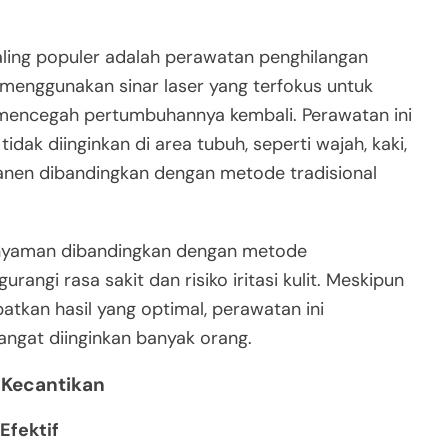
paling populer adalah perawatan penghilangan
 menggunakan sinar laser yang terfokus untuk
 mencegah pertumbuhannya kembali. Perawatan ini
dak diinginkan di area tubuh, seperti wajah, kaki,
manen dibandingkan dengan metode tradisional
n nyaman dibandingkan dengan metode
angi rasa sakit dan risiko iritasi kulit. Meskipun
kan hasil yang optimal, perawatan ini
angat diinginkan banyak orang.
 Kecantikan
Efektif