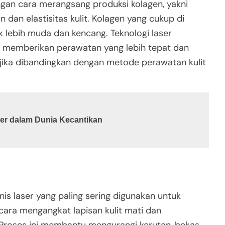
ngan cara merangsang produksi kolagen, yakni
 dan elastisitas kulit. Kolagen yang cukup di
 lebih muda dan kencang. Teknologi laser
k memberikan perawatan yang lebih tepat dan
g jika dibandingkan dengan metode perawatan kulit
ler dalam Dunia Kecantikan
nis laser yang paling sering digunakan untuk
 cara mengangkat lapisan kulit mati dan
roses ini membantu mengurangi kerutan, bekas