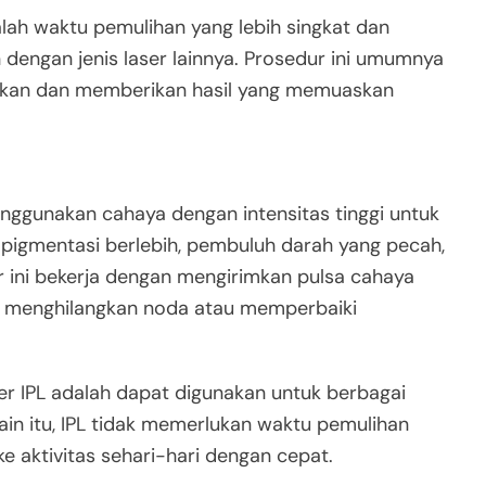
lah waktu pemulihan yang lebih singkat dan
dengan jenis laser lainnya. Prosedur ini umumnya
ifikan dan memberikan hasil yang memuaskan
enggunakan cahaya dengan intensitas tinggi untuk
 pigmentasi berlebih, pembuluh darah yang pecah,
er ini bekerja dengan mengirimkan pulsa cahaya
k menghilangkan noda atau memperbaiki
er IPL adalah dapat digunakan untuk berbagai
ain itu, IPL tidak memerlukan waktu pemulihan
e aktivitas sehari-hari dengan cepat.