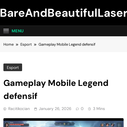
Skip
BareAndBeautifulLase
to
content
MENU
Home
Esport
Gameplay Mobile Legend defensif
Esport
Gameplay Mobile Legend
defensif
Racitikocian
January 26, 2026
0
3 Mins