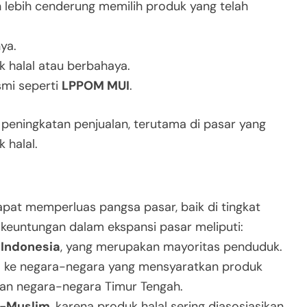
n lebih cenderung memilih produk yang telah
ya.
k halal atau berbahaya.
smi seperti
LPPOM MUI
.
ningkatan penjualan, terutama di pasar yang
 halal.
dapat memperluas pangsa pasar, baik di tingkat
 keuntungan dalam ekspansi pasar meliputi:
Indonesia
, yang merupakan mayoritas penduduk.
a ke negara-negara yang mensyaratkan produk
 dan negara-negara Timur Tengah.
n-Muslim
, karena produk halal sering diasosiasikan