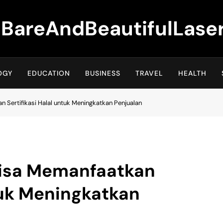
BareAndBeautifulLase
OGY
EDUCATION
BUSINESS
TRAVEL
HEALTH
Sertifikasi Halal untuk Meningkatkan Penjualan
isa Memanfaatkan
ntuk Meningkatkan