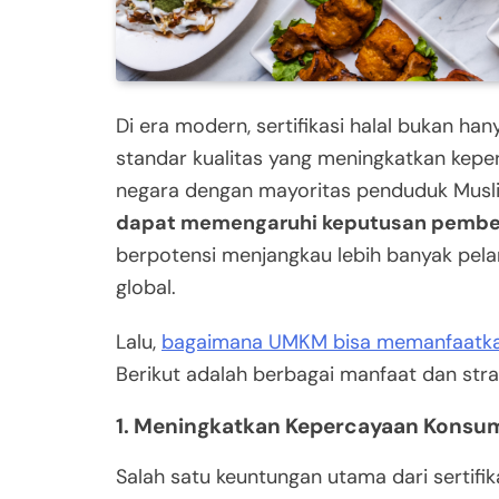
Di era modern, sertifikasi halal bukan ha
standar kualitas yang meningkatkan kepe
negara dengan mayoritas penduduk Musl
dapat memengaruhi keputusan pembe
berpotensi menjangkau lebih banyak pela
global.
Lalu,
bagaimana UMKM bisa memanfaatkan s
Berikut adalah berbagai manfaat dan stra
1. Meningkatkan Kepercayaan Konsu
Salah satu keuntungan utama dari sertifi