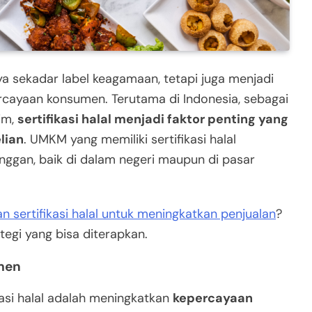
nya sekadar label keagamaan, tetapi juga menjadi
rcayaan konsumen. Terutama di Indonesia, sebagai
im,
sertifikasi halal menjadi faktor penting yang
lian
. UMKM yang memiliki sertifikasi halal
nggan, baik di dalam negeri maupun di pasar
ertifikasi halal untuk meningkatkan penjualan
?
tegi yang bisa diterapkan.
men
kasi halal adalah meningkatkan
kepercayaan