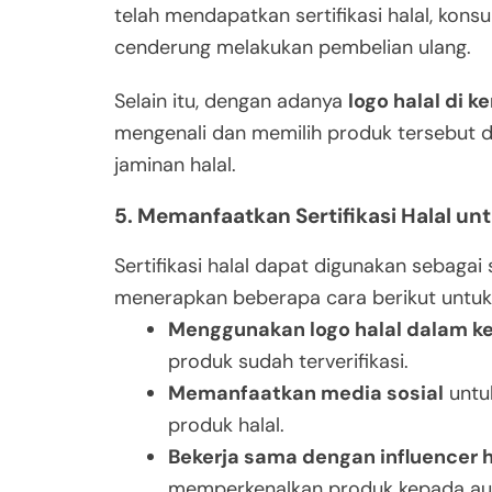
telah mendapatkan sertifikasi halal, ko
cenderung melakukan pembelian ulang.
Selain itu, dengan adanya
logo halal di 
mengenali dan memilih produk tersebut di
jaminan halal.
5. Memanfaatkan Sertifikasi Halal un
Sertifikasi halal dapat digunakan sebaga
menerapkan beberapa cara berikut untuk
Menggunakan logo halal dalam k
produk sudah terverifikasi.
Memanfaatkan media sosial
untu
produk halal.
Bekerja sama dengan influencer h
memperkenalkan produk kepada audi