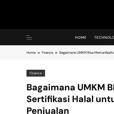
Skip
to
content
HOME
TECHNOL
Home
Finance
Bagaimana UMKM Bisa Memanfaatkan 
Finance
Bagaimana UMKM B
Sertifikasi Halal u
Penjualan