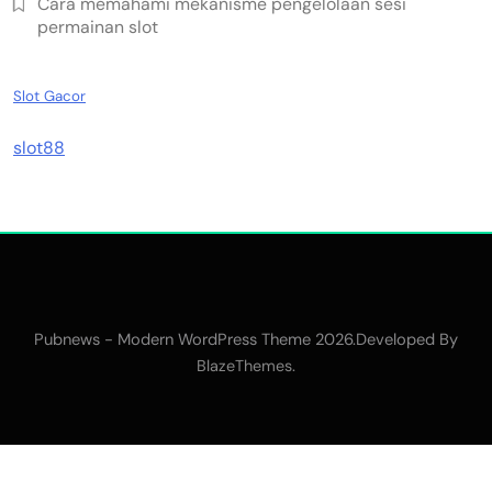
Cara memahami mekanisme pengelolaan sesi
permainan slot
Slot Gacor
slot88
Pubnews - Modern WordPress Theme 2026.Developed By
.
BlazeThemes