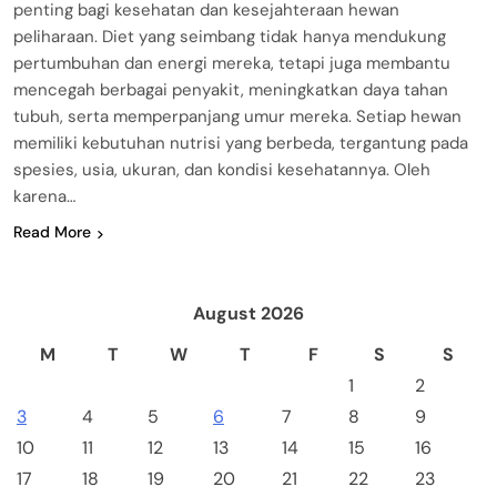
penting bagi kesehatan dan kesejahteraan hewan
peliharaan. Diet yang seimbang tidak hanya mendukung
pertumbuhan dan energi mereka, tetapi juga membantu
mencegah berbagai penyakit, meningkatkan daya tahan
tubuh, serta memperpanjang umur mereka. Setiap hewan
memiliki kebutuhan nutrisi yang berbeda, tergantung pada
spesies, usia, ukuran, dan kondisi kesehatannya. Oleh
karena…
Read More
August 2026
M
T
W
T
F
S
S
1
2
3
4
5
6
7
8
9
10
11
12
13
14
15
16
17
18
19
20
21
22
23