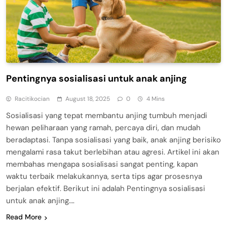
Pentingnya sosialisasi untuk anak anjing
Racitikocian
August 18, 2025
0
4 Mins
Sosialisasi yang tepat membantu anjing tumbuh menjadi
hewan peliharaan yang ramah, percaya diri, dan mudah
beradaptasi. Tanpa sosialisasi yang baik, anak anjing berisiko
mengalami rasa takut berlebihan atau agresi. Artikel ini akan
membahas mengapa sosialisasi sangat penting, kapan
waktu terbaik melakukannya, serta tips agar prosesnya
berjalan efektif. Berikut ini adalah Pentingnya sosialisasi
untuk anak anjing….
Read More