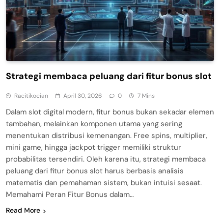
Strategi membaca peluang dari fitur bonus slot
Racitikocian
April 30, 2026
0
7 Mins
Dalam slot digital modern, fitur bonus bukan sekadar elemen
tambahan, melainkan komponen utama yang sering
menentukan distribusi kemenangan. Free spins, multiplier,
mini game, hingga jackpot trigger memiliki struktur
probabilitas tersendiri. Oleh karena itu, strategi membaca
peluang dari fitur bonus slot harus berbasis analisis
matematis dan pemahaman sistem, bukan intuisi sesaat.
Memahami Peran Fitur Bonus dalam…
Read More