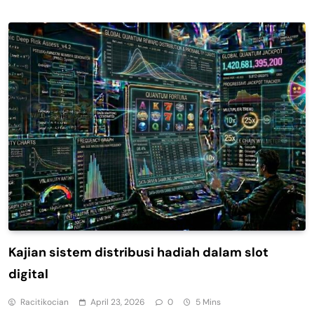
Kajian sistem distribusi hadiah dalam slot
digital
Racitikocian
April 23, 2026
0
5 Mins