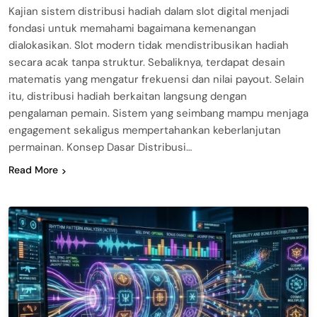
Kajian sistem distribusi hadiah dalam slot digital menjadi
fondasi untuk memahami bagaimana kemenangan
dialokasikan. Slot modern tidak mendistribusikan hadiah
secara acak tanpa struktur. Sebaliknya, terdapat desain
matematis yang mengatur frekuensi dan nilai payout. Selain
itu, distribusi hadiah berkaitan langsung dengan
pengalaman pemain. Sistem yang seimbang mampu menjaga
engagement sekaligus mempertahankan keberlanjutan
permainan. Konsep Dasar Distribusi…
Read More